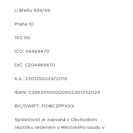
U Břehu 444/49
Praha 10
102 00
IČO: 04469470
DIČ: CZ04469470
b.ú.: 2301252024/2010
IBAN: CZ6620100000002301252024
BIC/SWIFT: FIOBCZPPXXX
Společnost je zapsaná v Obchodním
rejstříku vedeném u Městského soudu v